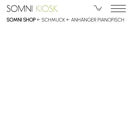
Skip
SOMNI
KIOSK
SOMNI
KIOSK
to
content
SOMNI SHOP
←
SCHMUCK
←
ANHÄNGER PIANOFISCH