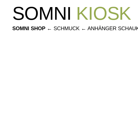
Skip
SOMNI
KIOSK
to
content
SOMNI SHOP
←
SCHMUCK
←
ANHÄNGER SCHAUK