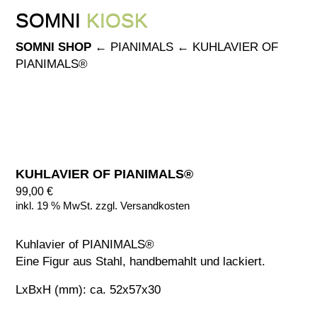
Skip
SOMNI
KIOSK
SOMNI
KIOSK
to
content
SOMNI SHOP
←
PIANIMALS
←
KUHLAVIER OF
PIANIMALS®
KUHLAVIER OF PIANIMALS®
99,00
€
inkl. 19 % MwSt.
zzgl.
Versandkosten
Kuhlavier of PIANIMALS®
Eine Figur aus Stahl, handbemahlt und lackiert.
LxBxH (mm): ca. 52x57x30